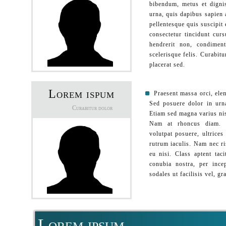
bibendum, metus et digni
urna, quis dapibus sapien 
pellentesque quis suscipit 
consectetur tincidunt cur
hendrerit non, condimen
scelerisque felis. Curabit
placerat sed.
Lorem ispum
Praesent massa orci, elem
Sed posuere dolor in urna
Curabitur dolor
Etiam sed magna varius nis
Nam at rhoncus diam. N
volutpat posuere, ultrices 
rutrum iaculis. Nam nec ri
eu nisi. Class aptent taci
conubia nostra, per ince
sodales ut facilisis vel, gr
Lorem ipsum