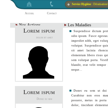
Service Hygiène
: Dératisation
Accueil
Contact
Nos Actions
Les Maladies
Lorem ispum
Suspendisse dictum pre
odio ipsum. Fusce egestas,
dolor sit amet
imperdiet nibh, eget volut
volutpat. Suspendisse quis
sit amet lacinia rhonc
elementum libero risus qui
sem volutpat porta. Vesti
blandit, erat velit tempor
neque...
Lorem ispum
Donec eu sem ut dui p
Curabitur non eros maur
Donec eu sem
posuere, metus in porta
dolor, tincidunt element